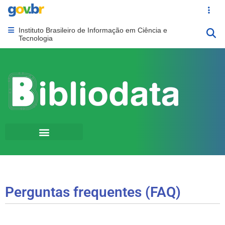
Portal Gov.br
Acesso ráp
Instituto Brasileiro de Informação em Ciência e
Abrir menu principal de navegação
Tecnologia
Perguntas frequentes (FAQ)